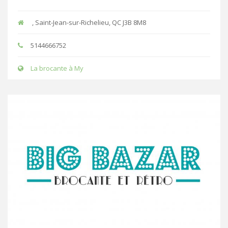
, Saint-Jean-sur-Richelieu, QC J3B 8M8
5144666752
La brocante à My