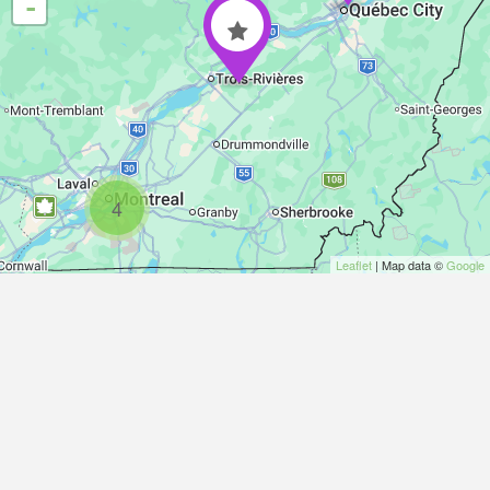
-
4
Leaflet
| Map data ©
Google