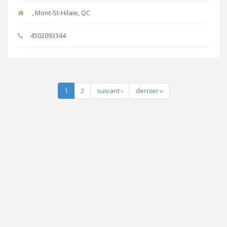
, Mont-St-Hilaie, QC
4502093344
1
2
suivant ›
dernier »