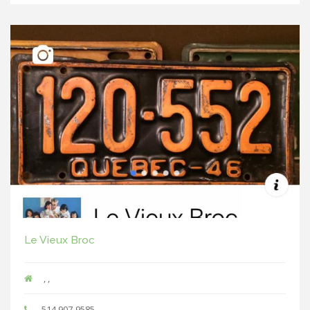
Le Vieux Broc
, ,
514 907-9585