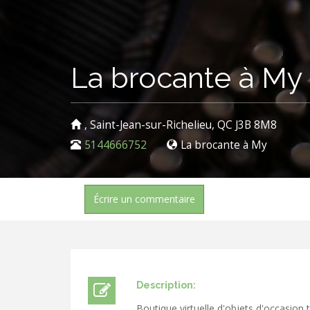
La brocante à My
, Saint-Jean-sur-Richelieu, QC J3B 8M8
5144666752
La brocante à My
Écrire un commentaire
Description:
Boutique virtuelle d'objets d'occasion t