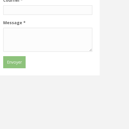
Courriel
*
Message
*
Envoyer