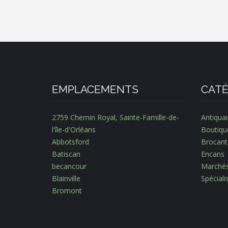
EMPLACEMENTS
CATÉ
2759 Chemin Royal, Sainte-Famille-de-
Antiquai
l'île-d'Orléans
Boutiqu
Abbotsford
Brocant
Batiscan
Encans
becancour
Marché
Blainville
Spécial
Bromont