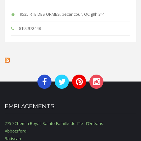
9535 RTE DES ORMES, becancour, QC g9h 3r4
8192972448
EMPLACEMENTS
2759 Chemin Royal, Sainte-Famille-de-l'île-d'Orléans
Abbotsford
Batiscan