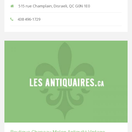
515 rue Champlain, Disraeli, QC G0N 1E0
438 496-1729
Boutique Chapeau Melon Antiquité Vintage