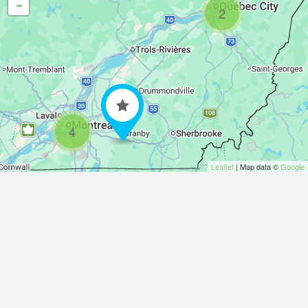
-
2
4
Leaflet
| Map data ©
Google