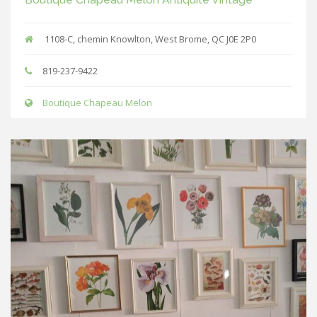
1108-C, chemin Knowlton, West Brome, QC J0E 2P0
819-237-9422
Boutique Chapeau Melon