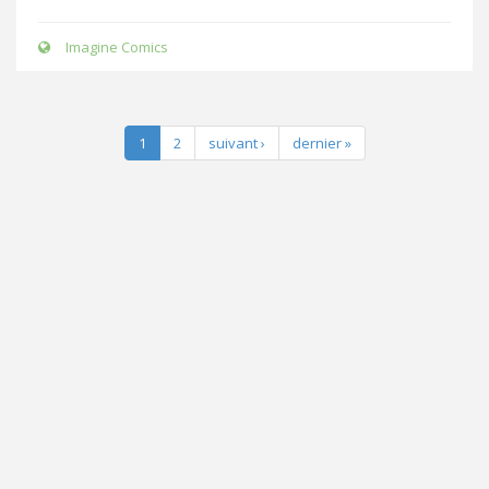
Imagine Comics
1
2
suivant ›
dernier »