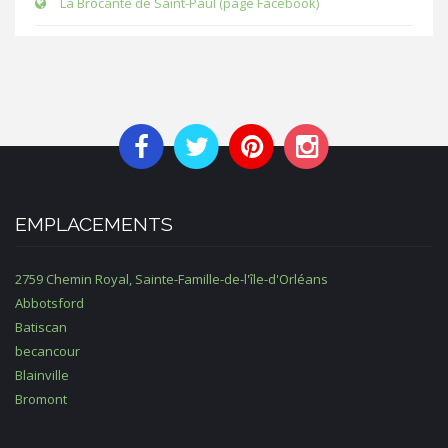
La Brocante de Saint-Paul (page Facebook)
EMPLACEMENTS
2759 Chemin Royal, Sainte-Famille-de-l'île-d'Orléans
Abbotsford
Batiscan
becancour
Blainville
Bromont