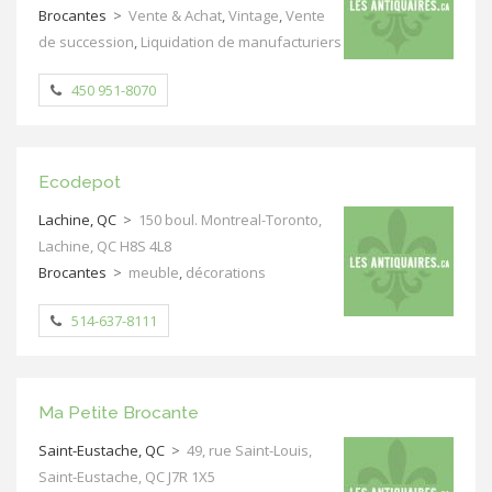
Brocantes
>
Vente & Achat
,
Vintage
,
Vente
de succession
,
Liquidation de manufacturiers
450 951-8070
Ecodepot
Lachine, QC
>
150 boul. Montreal-Toronto,
Lachine, QC H8S 4L8
Brocantes
>
meuble
,
décorations
514-637-8111
Ma Petite Brocante
Saint-Eustache, QC
>
49, rue Saint-Louis,
Saint-Eustache, QC J7R 1X5