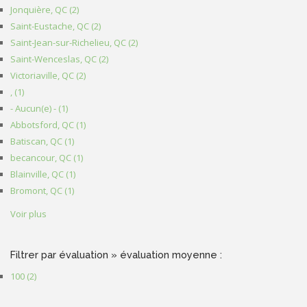
Jonquière, QC (2)
Apply Jonquière, QC filter
Saint-Eustache, QC (2)
Apply Saint-Eustache, QC filter
Saint-Jean-sur-Richelieu, QC (2)
Apply Saint-Jean-sur-Richelieu, QC filter
Saint-Wenceslas, QC (2)
Apply Saint-Wenceslas, QC filter
Victoriaville, QC (2)
Apply Victoriaville, QC filter
, (1)
Apply , filter
- Aucun(e) - (1)
Apply - Aucun(e) - filter
Abbotsford, QC (1)
Apply Abbotsford, QC filter
Batiscan, QC (1)
Apply Batiscan, QC filter
becancour, QC (1)
Apply becancour, QC filter
Blainville, QC (1)
Apply Blainville, QC filter
Bromont, QC (1)
Apply Bromont, QC filter
Voir plus
Filtrer par évaluation » évaluation moyenne :
100 (2)
Apply 100 filter