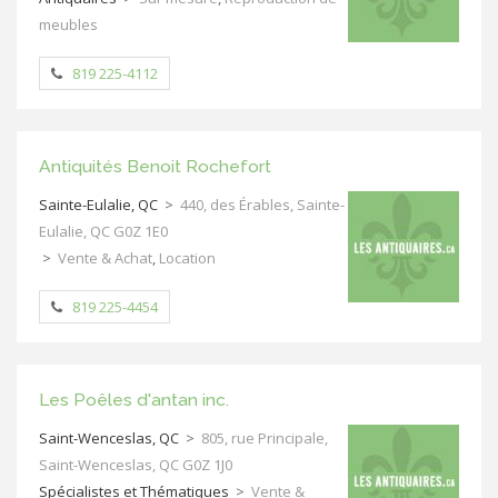
meubles
819 225-4112
Antiquités Benoit Rochefort
Sainte-Eulalie, QC
>
440, des Érables, Sainte-
Eulalie, QC G0Z 1E0
>
Vente & Achat
,
Location
819 225-4454
Les Poêles d'antan inc.
Saint-Wenceslas, QC
>
805, rue Principale,
Saint-Wenceslas, QC G0Z 1J0
Spécialistes et Thématiques
>
Vente &