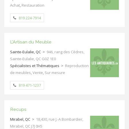
Achat
,
Restauration
819 224-7914
L'Artisan du Meuble
Sainte-Eulalie, QC
>
946, rang des Cèdres,
Sainte-Eulalie, QC G0Z 1E0
Spécialistes et Thématiques
>
Reproduction
de meubles
,
Vente
,
Sur mesure
819 471-1237
Recups
Mirabel, QC
>
18,430, rue J.-A Bombardier,
Mirabel, QC J7J 0H5