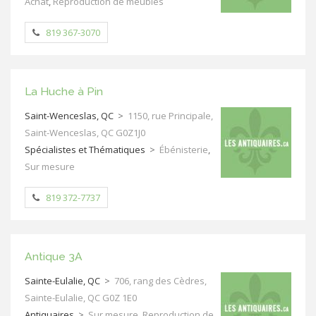
Achat
,
Reproduction de meubles
819 367-3070
La Huche à Pin
Saint-Wenceslas, QC
>
1150, rue Principale,
Saint-Wenceslas, QC G0Z1J0
Spécialistes et Thématiques
>
Ébénisterie
,
Sur mesure
819 372-7737
Antique 3A
Sainte-Eulalie, QC
>
706, rang des Cèdres,
Sainte-Eulalie, QC G0Z 1E0
Antiquaires
>
Sur mesure
,
Reproduction de