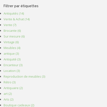
Filtrer par étiquettes
Antiquités (14)
Apply Antiquités filter
Vente & Achat (14)
Apply Vente & Achat filter
Vente (7)
Apply Vente filter
Brocante (6)
Apply Brocante filter
Sur mesure (6)
Apply Sur mesure filter
Vintage (6)
Apply Vintage filter
Meubles (4)
Apply Meubles filter
antique (3)
Apply antique filter
Antiquité (3)
Apply Antiquité filter
Encanteur (3)
Apply Encanteur filter
Location (3)
Apply Location filter
Reproduction de meubles (3)
Apply Reproduction de meubles filter
Rétro (3)
Apply Rétro filter
Antiquaire (2)
Apply Antiquaire filter
art (2)
Apply art filter
Arts (2)
Apply Arts filter
Boutique cadeaux (2)
Apply Boutique cadeaux filter