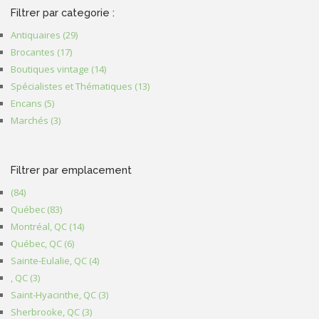
Filtrer par categorie :
Antiquaires (29)
Apply Antiquaires filter
Brocantes (17)
Apply Brocantes filter
Boutiques vintage (14)
Apply Boutiques vintage filter
Spécialistes et Thématiques (13)
Apply Spécialistes et Thématiques
Encans (5)
Apply Encans filter
filter
Marchés (3)
Apply Marchés filter
Filtrer par emplacement
(84)
Apply filter
Québec (83)
Apply Québec filter
Montréal, QC (14)
Apply Montréal, QC filter
Québec, QC (6)
Apply Québec, QC filter
Sainte-Eulalie, QC (4)
Apply Sainte-Eulalie, QC filter
, QC (3)
Apply , QC filter
Saint-Hyacinthe, QC (3)
Apply Saint-Hyacinthe, QC filter
Sherbrooke, QC (3)
Apply Sherbrooke, QC filter