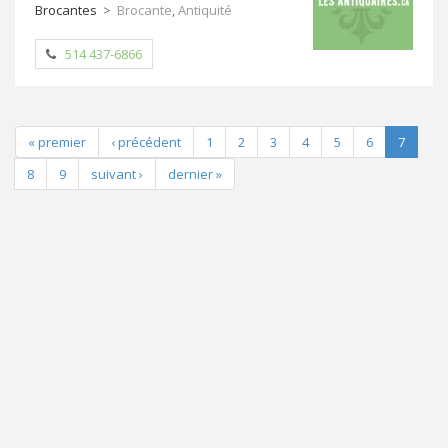
Brocantes
>
Brocante
,
Antiquité
514 437-6866
« premier
‹ précédent
1
2
3
4
5
6
7
8
9
suivant ›
dernier »