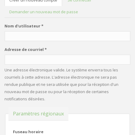
Créer un nouveau compte
(onglet
Se connecter
ONGLETS PRINCIPAUX
actif)
Demander un nouveau mot de passe
Nom d'utilisateur
*
Adresse de courriel
*
Une adresse électronique valide. Le système enverra tous les
courriels à cette adresse. L'adresse électronique ne sera pas
rendue publique et ne sera utilisée que pour la réception d'un
nouveau mot de passe ou pour la réception de certaines
notifications désirées.
Masquer
Paramètres régionaux
Fuseau horaire