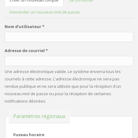
Créer un nouveau compte
(onglet
Se connecter
ONGLETS PRINCIPAUX
actif)
Demander un nouveau mot de passe
Nom d'utilisateur
*
Adresse de courriel
*
Une adresse électronique valide. Le système enverra tous les
courriels à cette adresse. L'adresse électronique ne sera pas
rendue publique et ne sera utilisée que pour la réception d'un
nouveau mot de passe ou pour la réception de certaines
notifications désirées.
Masquer
Paramètres régionaux
Fuseau horaire