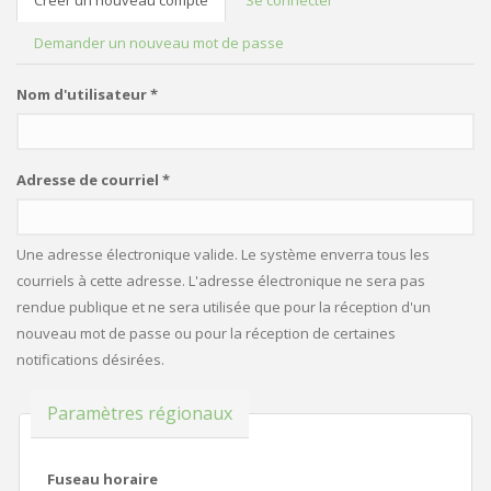
Créer un nouveau compte
(onglet
Se connecter
ONGLETS PRINCIPAUX
actif)
Demander un nouveau mot de passe
Nom d'utilisateur
*
Adresse de courriel
*
Une adresse électronique valide. Le système enverra tous les
courriels à cette adresse. L'adresse électronique ne sera pas
rendue publique et ne sera utilisée que pour la réception d'un
nouveau mot de passe ou pour la réception de certaines
notifications désirées.
Masquer
Paramètres régionaux
Fuseau horaire