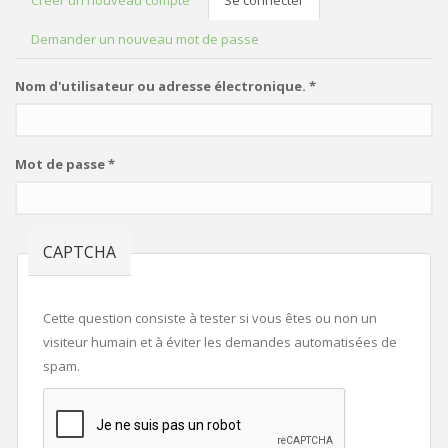
Créer un nouveau compte
Se connecter
(onglet
ONGLETS PRINCIPAUX
actif)
Demander un nouveau mot de passe
Nom d'utilisateur ou adresse électronique.
*
Mot de passe
*
CAPTCHA
Cette question consiste à tester si vous êtes ou non un
visiteur humain et à éviter les demandes automatisées de
spam.