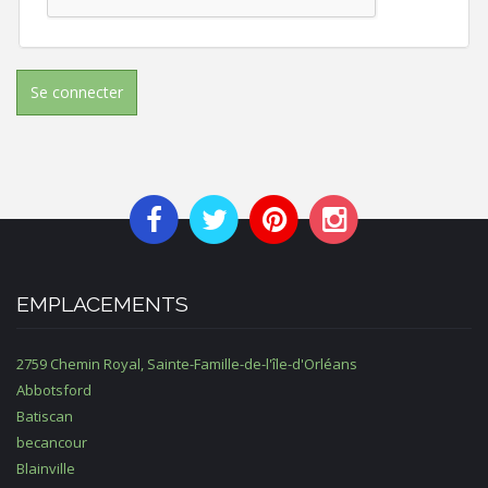
Se connecter
EMPLACEMENTS
2759 Chemin Royal, Sainte-Famille-de-l'île-d'Orléans
Abbotsford
Batiscan
becancour
Blainville