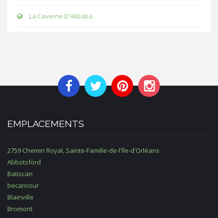
La Caverne D'Alibaba
EMPLACEMENTS
2759 Chemin Royal, Sainte-Famille-de-l'île-d'Orléans
Abbotsford
Batiscan
becancour
Blainville
Bromont