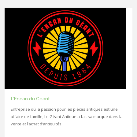
L'Encan du Géant
Entreprise où la passion pour les pièces antiques est une
affaire de famille, Le Géant Antique a fait sa marque dans la
vente et l’achat d’antiquités.