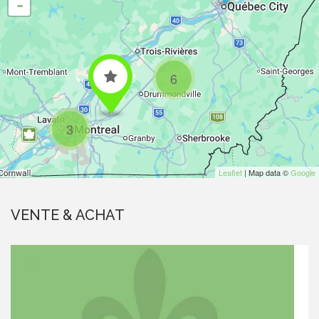
-
6
3
Leaflet
| Map data ©
Google
VENTE & ACHAT