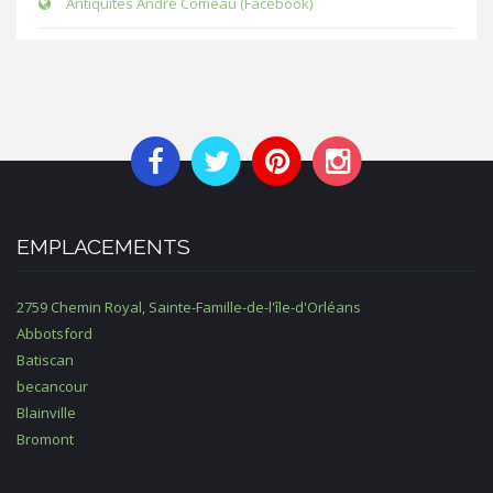
Antiquités André Comeau (Facebook)
EMPLACEMENTS
2759 Chemin Royal, Sainte-Famille-de-l'île-d'Orléans
Abbotsford
Batiscan
becancour
Blainville
Bromont