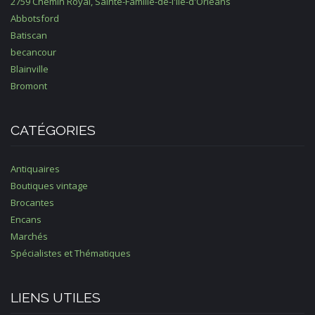
2759 Chemin Royal, Sainte-Famille-de-l'île-d'Orléans
Abbotsford
Batiscan
becancour
Blainville
Bromont
CATÉGORIES
Antiquaires
Boutiques vintage
Brocantes
Encans
Marchés
Spécialistes et Thématiques
LIENS UTILES