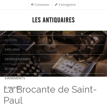
Aller au contenu principal
Connexion
S'enregistrer
ACCUEIL
EXPLORER
DEVENIR MEMBRE
BLOGUE
ÉVÉNEMENTS
La Brocante de Saint-
À PROPOS
Paul