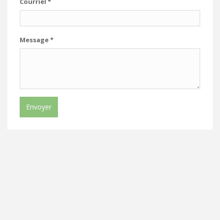
Courriel
*
Message
*
Envoyer