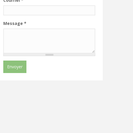
Courriel
*
Message
*
Envoyer