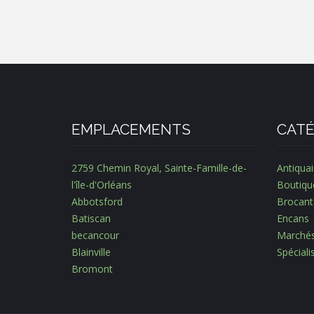
EMPLACEMENTS
CATÉ
2759 Chemin Royal, Sainte-Famille-de-
Antiquai
l'île-d'Orléans
Boutiqu
Abbotsford
Brocant
Batiscan
Encans
becancour
Marché
Blainville
Spécial
Bromont