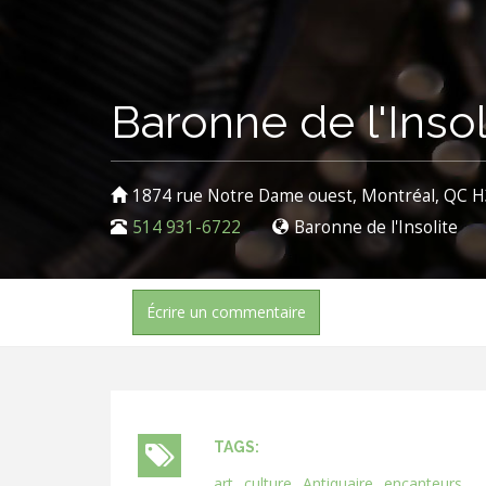
Baronne de l'Insol
1874 rue Notre Dame ouest, Montréal, QC 
514 931-6722
Baronne de l'Insolite
Écrire un commentaire
TAGS:
art
culture
Antiquaire
encanteurs