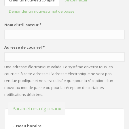
Créer un nouveau compte
(onglet
Se connecter
ONGLETS PRINCIPAUX
actif)
Demander un nouveau mot de passe
Nom d'utilisateur
*
Adresse de courriel
*
Une adresse électronique valide. Le système enverra tous les
courriels à cette adresse. L'adresse électronique ne sera pas
rendue publique et ne sera utilisée que pour la réception d'un
nouveau mot de passe ou pour la réception de certaines
notifications désirées.
Masquer
Paramètres régionaux
Fuseau horaire