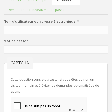
Créer un nouveau compte
Se connecter
(onglet
ONGLETS PRINCIPAUX
actif)
Demander un nouveau mot de passe
Nom d'utilisateur ou adresse électronique.
*
Mot de passe
*
CAPTCHA
Cette question consiste à tester si vous êtes ou non un
visiteur humain et à éviter les demandes automatisées de
spam.