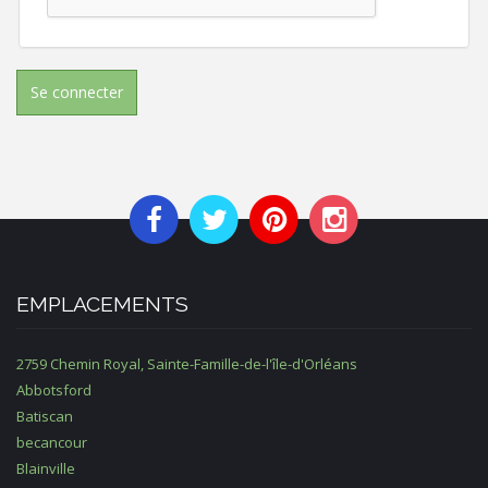
Se connecter
EMPLACEMENTS
2759 Chemin Royal, Sainte-Famille-de-l'île-d'Orléans
Abbotsford
Batiscan
becancour
Blainville