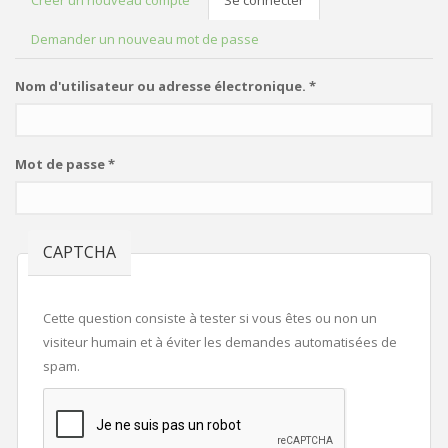
Créer un nouveau compte
Se connecter
(onglet
ONGLETS PRINCIPAUX
actif)
Demander un nouveau mot de passe
Nom d'utilisateur ou adresse électronique.
*
Mot de passe
*
CAPTCHA
Cette question consiste à tester si vous êtes ou non un
visiteur humain et à éviter les demandes automatisées de
spam.