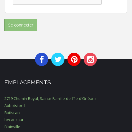
Se connecter
EMPLACEMENTS
2759 Chemin Royal, Sainte-Famille-de-l'île-d'Orléans
Abbotsford
Batiscan
becancour
Blainville